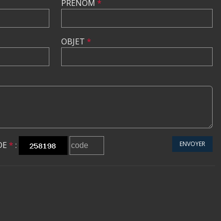
PRÉNOM
*
OBJET
*
DE
*
:
ENVOYER