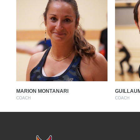
MARION MONTANARI
GUILLAU
COACH
COACH